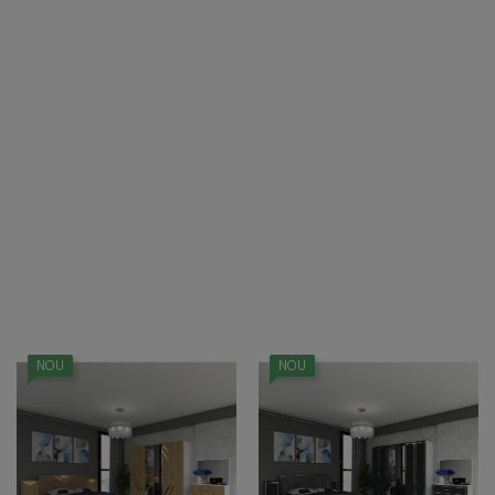
VIZUALIZARE RAPIDA
VIZUALIZARE RAPIDA
Dormitor Porto Alb
Dormitor Porto Wenge
Pret
Pret
3.199,00 lei
3.199,00 lei
ADAUGA IN COS
ADAUGA IN COS
NOU
NOU