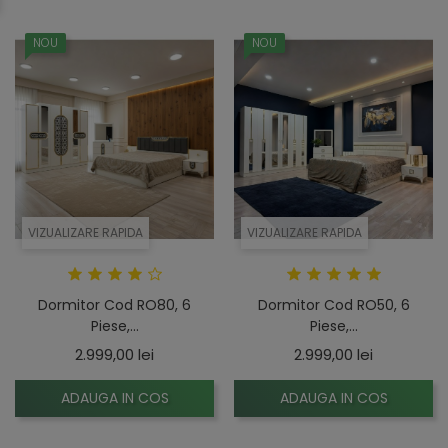
poate transforma total atmosfera camerei.
dormitorul într-un loc perfect pentru relaxare și
odihnă.
NOU
NOU
VIZUALIZARE RAPIDA
VIZUALIZARE RAPIDA
Dormitor Cod RO80, 6
Dormitor Cod RO50, 6
Piese,...
Piese,...
Pret
Pret
2.999,00 lei
2.999,00 lei
ADAUGA IN COS
ADAUGA IN COS