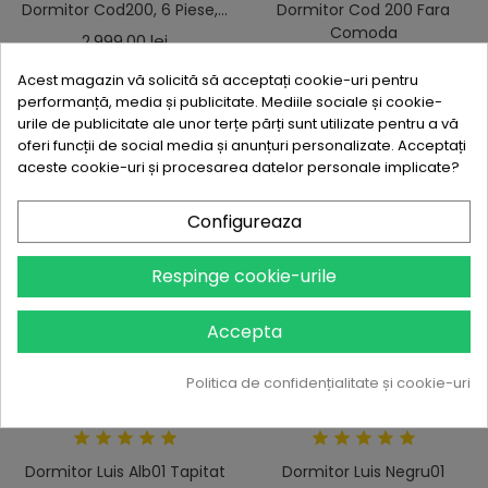
Dormitor Cod200, 6 Piese,...
Dormitor Cod 200 Fara
Comoda
Pret
2.999,00 lei
Pret
2.699,00 lei
Acest magazin vă solicită să acceptați cookie-uri pentru
ADAUGA IN COS
performanță, media și publicitate. Mediile sociale și cookie-
ADAUGA IN COS
urile de publicitate ale unor terțe părți sunt utilizate pentru a vă
oferi funcții de social media și anunțuri personalizate. Acceptați
aceste cookie-uri și procesarea datelor personale implicate?
NOU
NOU
Configureaza
Respinge cookie-urile
Accepta
Politica de confidențialitate și cookie-uri
VIZUALIZARE RAPIDA
VIZUALIZARE RAPIDA
Dormitor Luis Alb01 Tapitat
Dormitor Luis Negru01