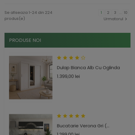
Se afiseaza 1-24 din 224
1
2
3
…
10
produs(e)
Urmatorul
PRODUSE NOI
Dulap Bianca Alb Cu Oglinda
Pret
1.399,00 lei
Bucatarie Verona Gri (...
Pret
1.299,00 lei