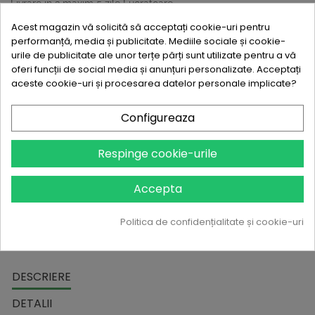
Livrare in 3 maxim 5 zile Lucratoare
Acest magazin vă solicită să acceptați cookie-uri pentru
Quantity :
+
-
performanță, media și publicitate. Mediile sociale și cookie-
urile de publicitate ale unor terțe părți sunt utilizate pentru a vă
oferi funcții de social media și anunțuri personalizate. Acceptați
Write review
aceste cookie-uri și procesarea datelor personale implicate?
98
Grabeste-te! Doar
produse ramase!
Configureaza

In stoc
Respinge cookie-urile
ADAUGA IN COS
Accepta
Suna si iti preluam noi comanda
Politica de confidențialitate și cookie-uri
DESCRIERE
DETALII