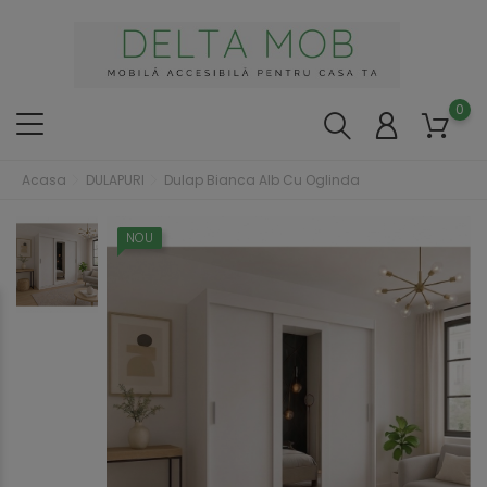
0
Acasa
DULAPURI
Dulap Bianca Alb Cu Oglinda
NOU