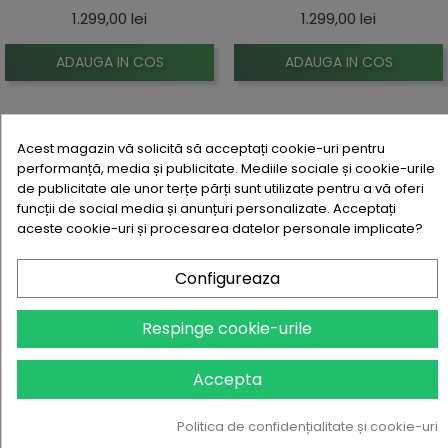
Pret
Pret
1.299,00 lei
1.299,00 lei
ADAUGA IN COS
ADAUGA IN COS
NOU
NOU
Acest magazin vă solicită să acceptați cookie-uri pentru
performanță, media și publicitate. Mediile sociale și cookie-urile
de publicitate ale unor terțe părți sunt utilizate pentru a vă oferi
funcții de social media și anunțuri personalizate. Acceptați
aceste cookie-uri și procesarea datelor personale implicate?
Configureaza
Respinge cookie-urile
VIZUALIZARE RAPIDA
VIZUALIZARE RAPIDA
Accepta
Bucatarie Melissa Alb (...
Bucatarie Melissa Gri ( Gold )
Politica de confidențialitate și cookie-uri
Pret
Pret
1.299,00 lei
1.299,00 lei