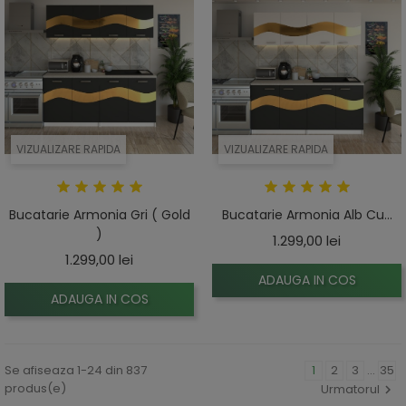
VIZUALIZARE RAPIDA
VIZUALIZARE RAPIDA
Bucatarie Armonia Gri ( Gold
Bucatarie Armonia Alb Cu...
)
Pret
1.299,00 lei
Pret
1.299,00 lei
ADAUGA IN COS
ADAUGA IN COS
Se afiseaza 1-24 din 837
1
2
3
…
35
produs(e)
Urmatorul