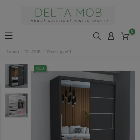
0
Acasa
DULAPURI
Dressing A01
NOU