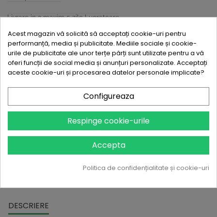
Livrare in 3 maxim 5 zile Lucratoare
Acest magazin vă solicită să acceptați cookie-uri pentru
Quantity :
+
-
performanță, media și publicitate. Mediile sociale și cookie-
urile de publicitate ale unor terțe părți sunt utilizate pentru a vă
oferi funcții de social media și anunțuri personalizate. Acceptați
Write review
aceste cookie-uri și procesarea datelor personale implicate?
467
Grabeste-te! Doar
produse ramase!
Configureaza

In stoc
Respinge cookie-urile
ADAUGA IN COS
Accepta
Suna si iti preluam noi comanda
Politica de confidențialitate și cookie-uri
DESCRIERE