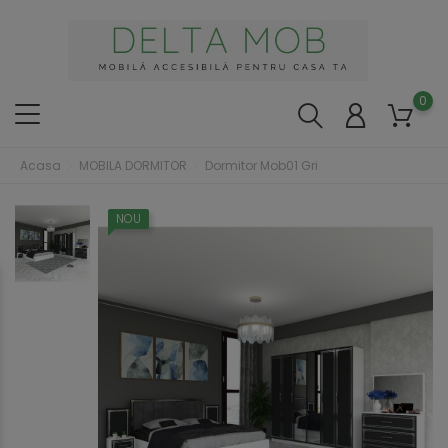
0
Acasa
MOBILA DORMITOR
Dormitor Mob01 Gri
NOU