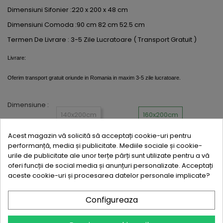
Dimensiuni Sifonier :220 x 200 x 48 cm
Dimensiuni Comoda :90 cm 82 cm 52.5 cm
Termen De Livrare : 3-5 Zile Lucratoare ( Transport Gratuit )
Livrare:
Oferim transport gratuit oriunde in Romania in maxim 3-5 zile lucratoare.
Dimensiune :
140x200cm
160x200cm
Acest magazin vă solicită să acceptați cookie-uri pentru
180x200cm
performanță, media și publicitate. Mediile sociale și cookie-
urile de publicitate ale unor terțe părți sunt utilizate pentru a vă
oferi funcții de social media și anunțuri personalizate. Acceptați
aceste cookie-uri și procesarea datelor personale implicate?
Quantity :
+
-
Configureaza
Write review