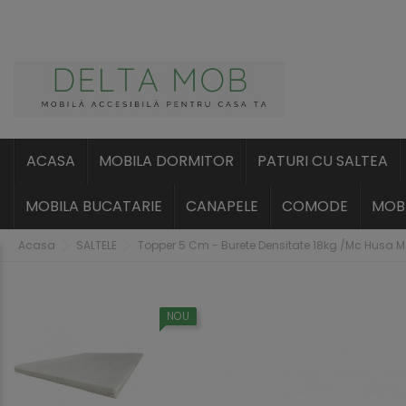
ACASA
MOBILA DORMITOR
PATURI CU SALTEA
MOBILA BUCATARIE
CANAPELE
COMODE
MOBI
Acasa
SALTELE
Topper 5 Cm - Burete Densitate 18kg /Mc Husa M
NOU