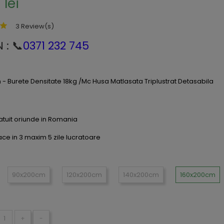
 lei
3 Review(s)
 : 📞
0371 232 745
- Burete Densitate 18kg /Mc Husa Matlasata Triplustrat Detasabila
atuit oriunde in Romania
ace in 3 maxim 5 zile lucratoare
:
90x200cm
120x200cm
140x200cm
160x200cm
+
-