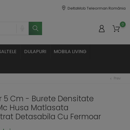
DeltaMob Teleorman România
0
SALTELE
DULAPURI
MOBILA LIVING
Prev
chevron_left
 5 Cm - Burete Densitate
/Mc Husa Matlasata
strat Detasabila Cu Fermoar