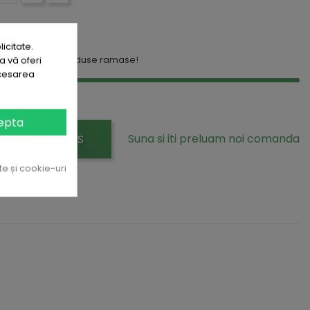
iew
icitate.
494
a vă oferi
! Doar
produse ramase!
ocesarea
epta
Suna si iti preluam noi comanda
ADAUGA IN COS
te și cookie-uri