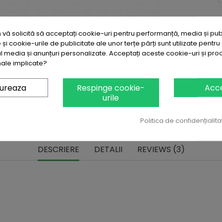
Write rev
vă solicită să acceptați cookie-uri pentru performanță, media și publ
 și cookie-urile de publicitate ale unor terțe părți sunt utilizate pentru 
Grabeste-te
ial media și anunțuri personalizate. Acceptați aceste cookie-uri și pr
ale implicate?

In stoc
gureaza
Respinge cookie-
Acc
urile
Politica de confidențialita
DESCRIERE
DETALII
REVIEWS (3)
at Detasabila Cu Fermoar