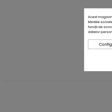
Acest magazin 
Mediile sociale
funcții de soc
datelor person
Confi
0371 232 745
Topper 5 Cm - Burete Densitate 18kg /Mc Husa Matlasata Triplustr